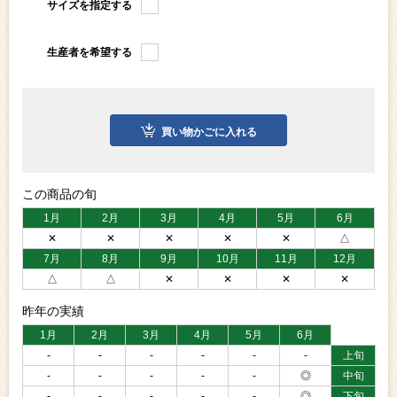
サイズを指定する
生産者を希望する
買い物かごに入れる
この商品の旬
1月
2月
3月
4月
5月
6月
✕
✕
✕
✕
✕
△
7月
8月
9月
10月
11月
12月
△
△
✕
✕
✕
✕
昨年の実績
1月
2月
3月
4月
5月
6月
-
-
-
-
-
-
上旬
-
-
-
-
-
◎
中旬
-
-
-
-
-
◎
下旬