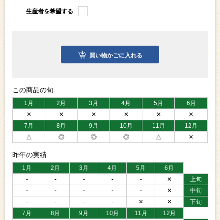
生産者を希望する
買い物かごに入れる
この商品の旬
1月
2月
3月
4月
5月
6月
✕
✕
✕
✕
✕
✕
7月
8月
9月
10月
11月
12月
△
◎
◎
◎
△
✕
昨年の実績
1月
2月
3月
4月
5月
6月
-
-
-
-
-
✕
上旬
-
-
-
-
-
✕
中旬
-
-
-
-
✕
✕
下旬
7月
8月
9月
10月
11月
12月