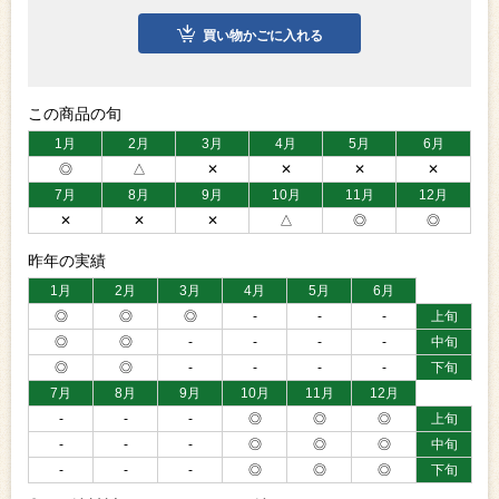
買い物かごに入れる
この商品の旬
1月
2月
3月
4月
5月
6月
◎
△
✕
✕
✕
✕
7月
8月
9月
10月
11月
12月
✕
✕
✕
△
◎
◎
昨年の実績
1月
2月
3月
4月
5月
6月
◎
◎
◎
-
-
-
上旬
◎
◎
-
-
-
-
中旬
◎
◎
-
-
-
-
下旬
7月
8月
9月
10月
11月
12月
-
-
-
◎
◎
◎
上旬
-
-
-
◎
◎
◎
中旬
-
-
-
◎
◎
◎
下旬