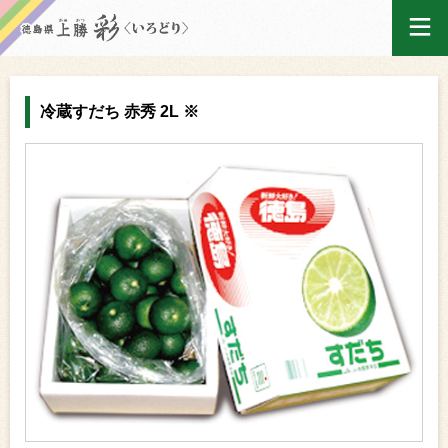
ログイン
冷蔵すだち 赤秀 2L ※
ホーム
買い物かご
ご注文履歴
産地出荷カレンダー
マイページ