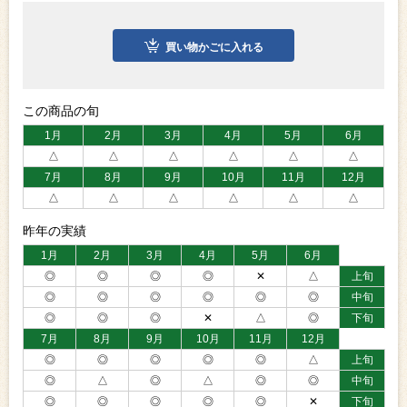
買い物かごに入れる
この商品の旬
1月
2月
3月
4月
5月
6月
△
△
△
△
△
△
7月
8月
9月
10月
11月
12月
△
△
△
△
△
△
昨年の実績
1月
2月
3月
4月
5月
6月
◎
◎
◎
◎
✕
△
上旬
◎
◎
◎
◎
◎
◎
中旬
◎
◎
◎
✕
△
◎
下旬
7月
8月
9月
10月
11月
12月
◎
◎
◎
◎
◎
△
上旬
◎
△
◎
△
◎
◎
中旬
◎
◎
◎
◎
◎
✕
下旬