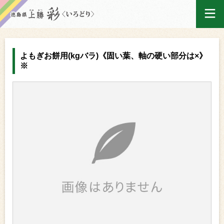
ログイン
よもぎお餅用(kgバラ)《固い葉、軸の硬い部分は×》
※
ホーム
買い物かご
ご注文履歴
産地出荷カレンダー
マイページ