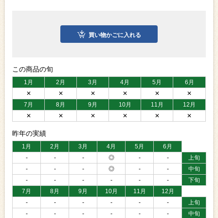
買い物かごに入れる
この商品の旬
1月
2月
3月
4月
5月
6月
✕
✕
✕
✕
✕
✕
7月
8月
9月
10月
11月
12月
✕
✕
✕
✕
✕
✕
昨年の実績
1月
2月
3月
4月
5月
6月
-
-
-
◎
-
-
上旬
-
-
-
◎
-
-
中旬
-
-
-
-
-
-
下旬
7月
8月
9月
10月
11月
12月
-
-
-
-
-
-
上旬
-
-
-
-
-
-
中旬