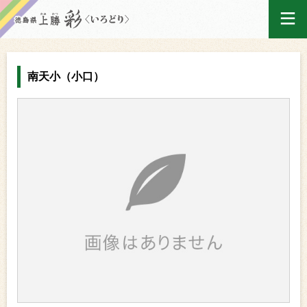
ログイン
南天小（小口）
ホーム
買い物かご
ご注文履歴
産地出荷カレンダー
マイページ