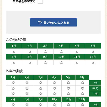
生産者を希望する
買い物かごに入れる
この商品の旬
1月
2月
3月
4月
5月
6月
△
△
△
△
△
△
7月
8月
9月
10月
11月
12月
△
△
△
△
△
△
昨年の実績
1月
2月
3月
4月
5月
6月
◎
◎
◎
◎
◎
◎
上旬
◎
◎
◎
◎
◎
◎
中旬
◎
◎
◎
◎
◎
◎
下旬
7月
8月
9月
10月
11月
12月
◎
◎
◎
◎
◎
◎
上旬