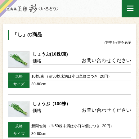
ログイン
「し」の商品
7件中1-7件を表示
ホーム
しょうぶ(10株/束)
お問い合わせください
価格
買い物かご
規格
10株/束 （※50株未満は小口単価につき+20円）
サイズ
30-80cm
ご注文履歴
しょうぶ（100株）
お問い合わせください
価格
産地出荷カレンダー
規格
新聞包装 （※50株未満は小口単価につき+20円）
サイズ
30-80cm
マイページ